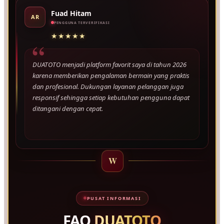
Fuad Hitam
AR
PENGGUNA TERVERIFIKASI
★★★★★
“
DUATOTO menjadi platform favorit saya di tahun 2026
karena memberikan pengalaman bermain yang praktis
dan profesional. Dukungan layanan pelanggan juga
responsif sehingga setiap kebutuhan pengguna dapat
ditangani dengan cepat.
W
PUSAT INFORMASI
FAQ
DUATOTO