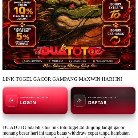
LINK TOGEL GACOR GAMPANG MAXWIN HARI INI
SUDAH MEMILIKI AKUN?
BELUM MEMILIKI AKUN?
LOGIN
DAFTAR
DUATOTO adalah situs link toto togel 4d diujung langit gacor
menang besar hari ini tanpa batas withdraw cepat tanpa hambatan