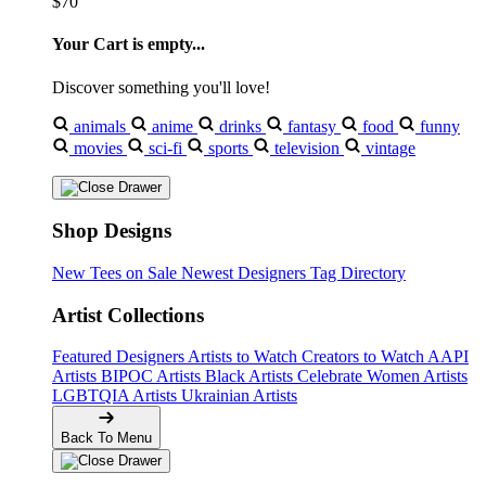
$70
Your Cart is empty...
Discover something you'll love!
animals
anime
drinks
fantasy
food
funny
movies
sci-fi
sports
television
vintage
Shop Designs
New Tees on Sale
Newest Designers
Tag Directory
Artist Collections
Featured Designers
Artists to Watch
Creators to Watch
AAPI
Artists
BIPOC Artists
Black Artists
Celebrate Women Artists
LGBTQIA Artists
Ukrainian Artists
Back To Menu