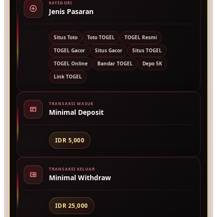
KATEGORI
Jenis Pasaran
Situs Toto
Toto TOGEL
TOGEL Resmi
TOGEL Gacor
Situs Gacor
Situs TOGEL
TOGEL Online
Bandar TOGEL
Depo 5K
Link TOGEL
TRANSAKSI MASUK
Minimal Deposit
IDR 5,000
TRANSAKSI KELUAR
Minimal Withdraw
IDR 25,000