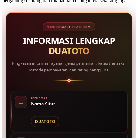
bergabung sekarang dan nikmati kemenangannya sekarang juga.
INFORMASI PLATFORM
INFORMASI LENGKAP
DUATOTO
Ringkasan informasi layanan, jenis permainan, batas transaksi,
metode pembayaran, dan rating pengguna.
IDENTITAS
Nama Situs
DUATOTO