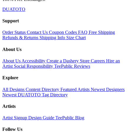
DUATOTO
Support
Order Status
Contact Us
Coupon Codes
FAQ
Free Shipping
Refunds & Returns
Shipping Info
Size Chart
About Us
About Us
Accessibility
Create a Dashery Store
Careers
Hire an
Artist
Social Responsibility
TeePublic Reviews
Explore
All Designs
Content Directory
Featured Artists
Newest Designers
Newest DUATOTO
Tag Directory
Artists
Artist Signup
Design Guide
TeePublic Blog
Follow Us