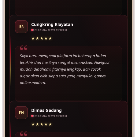
Cungkring Klayatan
BR
PENGGUNA TERVERIFIKASI
★★★★★
“
Saya baru mengenal platform ini beberapa bulan
terakhir dan hasilnya sangat memuaskan. Navigasi
mudah dipahami, fiturnya lengkap, dan cocok
digunakan oleh siapa saja yang menyukai games
online modern.
Dimas Gadang
FN
PENGGUNA TERVERIFIKASI
★★★★★
“